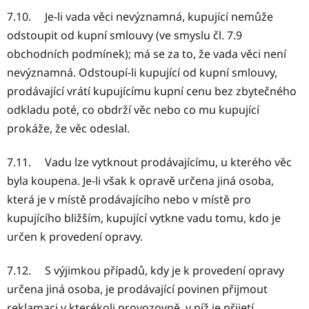
7.10. Je-li vada věci nevýznamná, kupující nemůže
odstoupit od kupní smlouvy (ve smyslu čl. 7.9
obchodních podmínek); má se za to, že vada věci není
nevýznamná. Odstoupí-li kupující od kupní smlouvy,
prodávající vrátí kupujícímu kupní cenu bez zbytečného
odkladu poté, co obdrží věc nebo co mu kupující
prokáže, že věc odeslal.
7.11. Vadu lze vytknout prodávajícímu, u kterého věc
byla koupena. Je-li však k opravě určena jiná osoba,
která je v místě prodávajícího nebo v místě pro
kupujícího bližším, kupující vytkne vadu tomu, kdo je
určen k provedení opravy.
7.12. S výjimkou případů, kdy je k provedení opravy
určena jiná osoba, je prodávající povinen přijmout
reklamaci v kterékoli provozovně, v níž je přijetí