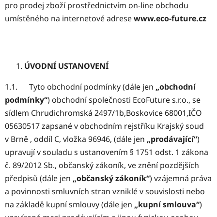
pro prodej zboží prostřednictvím on-line obchodu
umístěného na internetové adrese
www.eco-future.cz
ÚVODNÍ USTANOVENÍ
1.1. Tyto obchodní podmínky (dále jen
„obchodní
podmínky“
) obchodní společnosti EcoFuture s.r.o., se
sídlem Chrudichromská 2497/1b,Boskovice 68001,IČO
05630517 zapsané v obchodním rejstříku Krajský soud
v Brně , oddíl C, vložka 96946, (dále jen
„prodávající“
)
upravují v souladu s ustanovením § 1751 odst. 1 zákona
č. 89/2012 Sb., občanský zákoník, ve znění pozdějších
předpisů (dále jen
„občanský zákoník“
) vzájemná práva
a povinnosti smluvních stran vzniklé v souvislosti nebo
na základě kupní smlouvy (dále jen
„kupní smlouva“
)