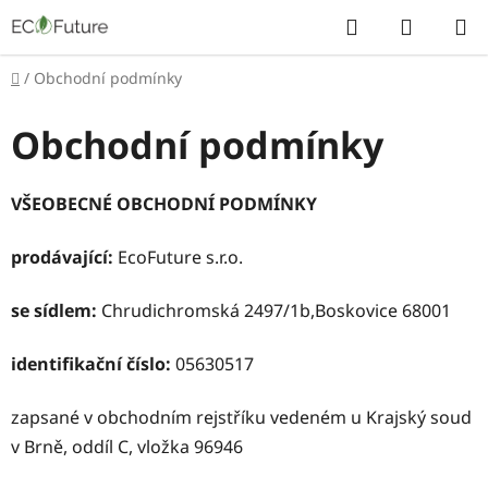
Přejít
Hledat
NÁKUP
na
KOŠÍK
obsah
Domů
/
Obchodní podmínky
Obchodní podmínky
VŠEOBECNÉ OBCHODNÍ PODMÍNKY
prodávající:
EcoFuture s.r.o.
se sídlem:
Chrudichromská 2497/1b,Boskovice 68001
identifikační číslo:
05630517
zapsané v obchodním rejstříku vedeném u Krajský soud
v Brně, oddíl C, vložka 96946