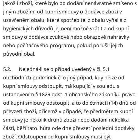
jakož i zboží, které bylo po dodání nenávratně smíseno s
jiným zbožím, od kupní smlouvy o dodávce zboží v
uzavřeném obalu, které spotřebitel z obalu vyňal a z
hygienických důvodů jej není možné vrátit a od kupní
smlouvy o dodávce zvukové nebo obrazové nahrávky
nebo počítačového programu, pokud porušil jejich
původní obal.
5.2. Nejedná-li se o případ uvedený v čl. 5.1
obchodních podmínek či o jiný případ, kdy nelze od
kupní smlouvy odstoupit, má kupující v souladu s
ustanovením § 1829 odst. 1 občanského zákoníku právo
od kupní smlouvy odstoupit, a to do čtrnácti (14) dnů od
převzetí zboží, přičemž v případě, že předmětem kupní
smlouvy je několik druhů zboží nebo dodání několika
částí, běží tato lhůta ode dne převzetí poslední dodávky
zboží. Odstoupení od kupní smlouvy musí být