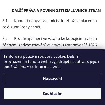
DALŠÍ PRÁVA A POVINNOSTI SMLUVNÍCH STRAN
8.1. Kupující nabývá vlastnictví ke zboží zaplacením
celé kupní ceny zboží.
8.2. Prodávající není ve vztahu ke kupujícímu vázán
žádnými kodexy chování ve smyslu ustanovení § 1826
odst. 1 písm. e) občanského zákoníku.
Tento web používá soubory cookie. Dalším
procházením tohoto webu vyjadřujete souhlas s jejich
8.3. Vyřizování stížností spotřebitelů zajišťuje
používáním.. Více informací
zde
.
prodávající prostřednictvím elektronické
adresy
obchod@eco-future.cz
Informaci o vyřízení
Nastavení
stížnosti kupujícího zašle prodávající na elektronickou
adresu kupujícího.
Souhlasím
TEL: 777 064 455
8.4. K mimosoudnímu řešení spotřebitelských sporů z