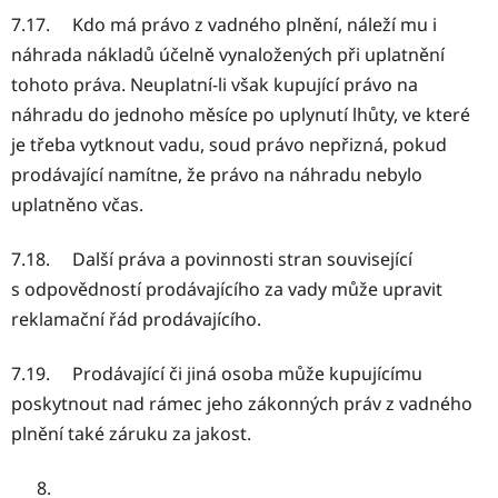
7.17. Kdo má právo z vadného plnění, náleží mu i
náhrada nákladů účelně vynaložených při uplatnění
tohoto práva. Neuplatní-li však kupující právo na
náhradu do jednoho měsíce po uplynutí lhůty, ve které
je třeba vytknout vadu, soud právo nepřizná, pokud
prodávající namítne, že právo na náhradu nebylo
uplatněno včas.
7.18. Další práva a povinnosti stran související
s odpovědností prodávajícího za vady může upravit
reklamační řád prodávajícího.
7.19. Prodávající či jiná osoba může kupujícímu
poskytnout nad rámec jeho zákonných práv z vadného
plnění také záruku za jakost.