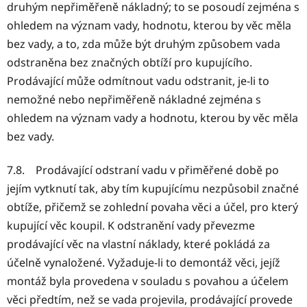
druhým nepřiměřeně nákladný; to se posoudí zejména s
ohledem na význam vady, hodnotu, kterou by věc měla
bez vady, a to, zda může být druhým způsobem vada
odstraněna bez značných obtíží pro kupujícího.
Prodávající může odmítnout vadu odstranit, je-li to
nemožné nebo nepřiměřeně nákladné zejména s
ohledem na význam vady a hodnotu, kterou by věc měla
bez vady.
7.8. Prodávající odstraní vadu v přiměřené době po
jejím vytknutí tak, aby tím kupujícímu nezpůsobil značné
obtíže, přičemž se zohlední povaha věci a účel, pro který
kupující věc koupil. K odstranění vady převezme
prodávající věc na vlastní náklady, které pokládá za
účelně vynaložené. Vyžaduje-li to demontáž věci, jejíž
montáž byla provedena v souladu s povahou a účelem
věci předtím, než se vada projevila, prodávající provede