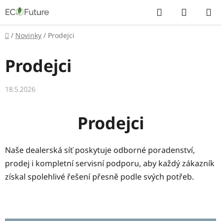
Přejít
Hledat
NÁKUP
na
KOŠÍK
obsah
Domů
/
Novinky
/
Prodejci
Prodejci
18.5.2026
Prodejci
Naše dealerská síť poskytuje odborné poradenství,
prodej i kompletní servisní podporu, aby každý zákazník
získal spolehlivé řešení přesně podle svých potřeb.