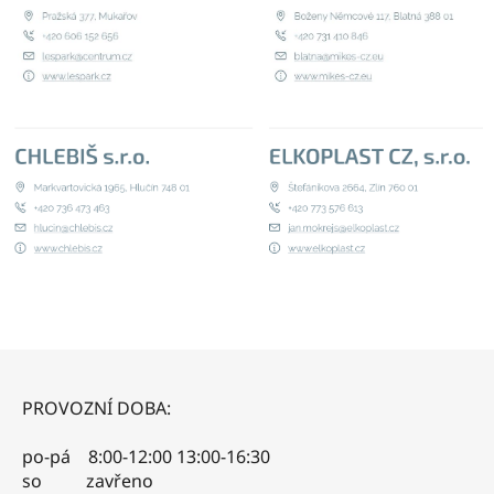
Z
á
PROVOZNÍ DOBA:
p
a
po-pá 8:00-12:00 13:00-16:30
t
so zavřeno