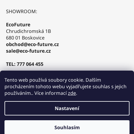
SHOWROOM:
EcoFuture
Chrudichromská 1B
680 01 Boskovice
obchod@eco-future.cz
sale@eco-future.cz
TEL: 777 064 455
Tento web používá soubory cookie. Dalším
procházením tohoto webu vyjadřujete souhlas s jejich
používáním.. Více informací
zde
.
tlamka.cz
ekovozitka.cz
Nastavení
Souhlasím
Vytvořil Shoptet
TEL: 777 064 455